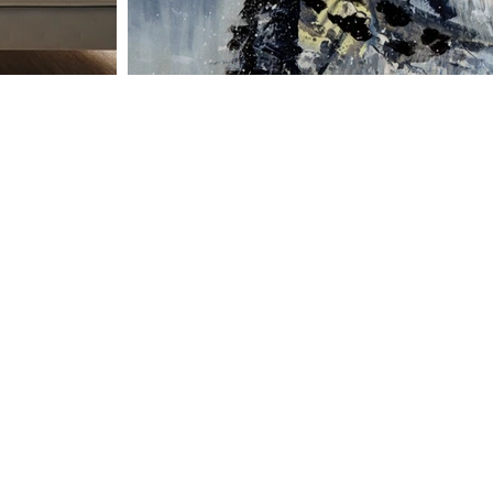
IGATION
LIENS UTILES
eil
Politique de confidentialité
opos
Livraison et remboursement
ie
Authenticité des oeuvres
s à vendre
Foire aux questions