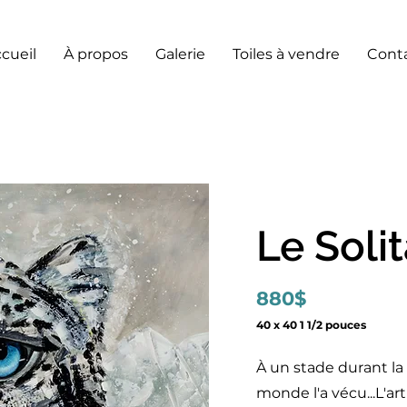
cueil
À propos
Galerie
Toiles à vendre
Cont
Le Solit
880$
40 x 40 1 1/2 pouces
À un stade durant la
monde l'a vécu...L'art