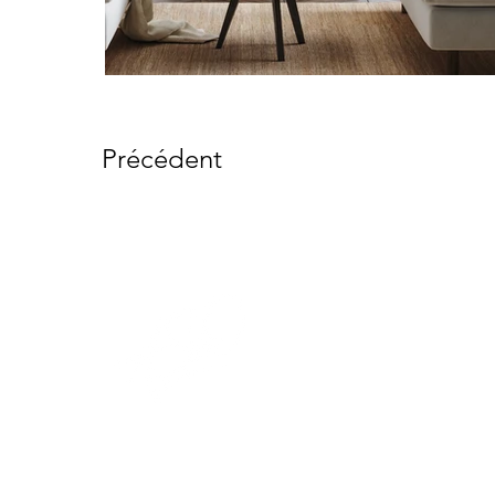
Précédent
NAV
Accu
À pr
Galer
Toile