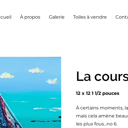
cueil
À propos
Galerie
Toiles à vendre
Cont
La cour
12 x 12 1 1/2 pouces
À certains moments, la
mais cela amène beauco
les plus fous...no 6.