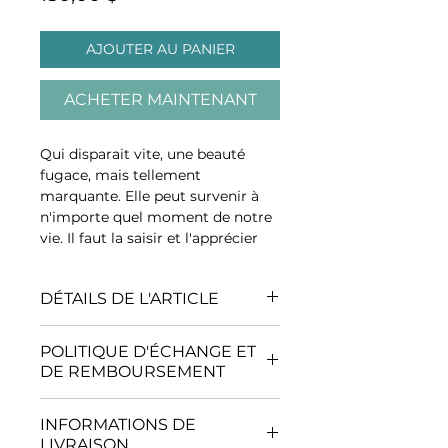
AJOUTER AU PANIER
ACHETER MAINTENANT
Qui disparait vite, une beauté
fugace, mais tellement
marquante. Elle peut survenir à
n'importe quel moment de notre
vie. Il faut la saisir et l'apprécier
telle qu'elle est vraiment. No. 3 de
4.
DÉTAILS DE L'ARTICLE
Médiums
: Acrylique et mortier
POLITIQUE D'ÉCHANGE ET
Format
: 12 pouces de hauteur x
DE REMBOURSEMENT
12 pouces de largeur x 1½ pouces
d'épaisseur
Aucun échange ou
Certification d'authenticité fourni.
INFORMATIONS DE
remboursement n'est accepté
Encadrement non inclus.
LIVRAISON